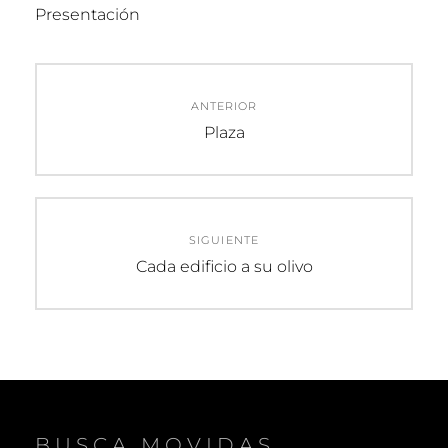
Presentación
Navegación
ANTERIOR
de
Entrada
Plaza
anterior:
entradas
SIGUIENTE
Entrada
Cada edificio a su olivo
siguiente:
BUSCA MOVIDAS