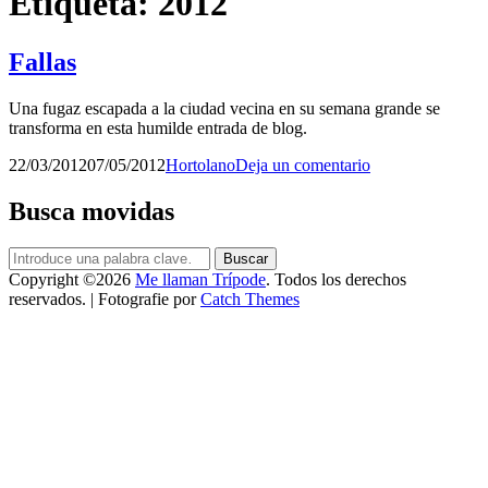
Etiqueta:
2012
Fallas
Una fugaz escapada a la ciudad vecina en su semana grande se
transforma en esta humilde entrada de blog.
Publicado
por
22/03/2012
07/05/2012
Hortolano
Deja un comentario
el
Busca movidas
Buscar:
Buscar
Copyright ©2026
Me llaman Trípode
. Todos los derechos
reservados. | Fotografie por
Catch Themes
Scroll
arriba