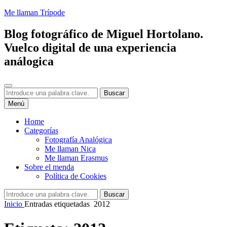
Saltar
Me llaman Trípode
al
contenido
Blog fotográfico de Miguel Hortolano.
Vuelco digital de una experiencia
análogica
Buscar
Buscar:
Buscar
Menú
Home
Categorías
Fotografía Analógica
Me llaman Nica
Me llaman Erasmus
Sobre el menda
Política de Cookies
Buscar:
Buscar
Inicio
Entradas etiquetadas
2012