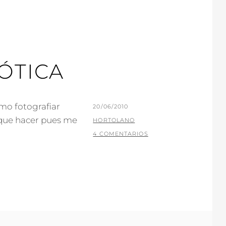
ÓTICA
omo fotografiar
PUBLICADO
20/06/2010
que hacer pues me
EL
POR
HORTOLANO
4 COMENTARIOS