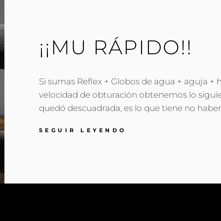
¡¡MU RÁPIDO!!
Si sumas Reflex + Globos de agua + aguja + 
velocidad de obturación obtenemos lo sigui
quedó descuadrada, es lo que tiene no haber
¡¡MU
SEGUIR LEYENDO
RÁPIDO!!