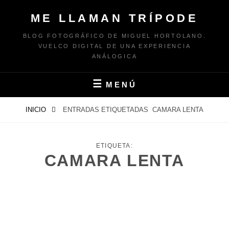
Saltar
ME LLAMAN TRÍPODE
al
contenido
BLOG FOTOGRÁFICO DE MIGUEL HORTOLANO.
VUELCO DIGITAL DE UNA EXPERIENCIA
ANÁLOGICA
MENÚ
INICIO
ENTRADAS ETIQUETADAS
CAMARA LENTA
ETIQUETA:
CAMARA LENTA