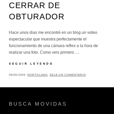
CERRAR DE
OBTURADOR
Hace unos dias me encontré en un blog un video
espectacular que muestra perfectamente el
funcionamiento de una cámara reflex a la hora de
realizar una foto. Como veis primero …
EN
SEGUIR LEYENDO
UN
ABRIR
PUBLICADO
POR
09/09/2009
HORTOLANO
DEJA UN COMENTARIO
Y
EL
CERRAR
DE
OBTURADOR
BUSCA MOVIDAS