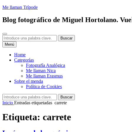
Saltar
Me llaman Trípode
al
contenido
Blog fotográfico de Miguel Hortolano. Vuel
Buscar
Buscar:
Buscar
Menú
Home
Categorías
Fotografía Analógica
Me llaman Nica
Me llaman Erasmus
Sobre el menda
Política de Cookies
Buscar:
Buscar
Inicio
Entradas etiquetadas
carrete
Etiqueta:
carrete