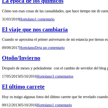
La época de los químicos
Cómo son esas cosas de las casualidades, que hace tiempo me di cuent
Publicado
por
31/03/2019
Hortolano
1 comentario
el
El viaje que nos cambiaría
Cuando se aproxima el primer aniversario de mi estancia por tierras
Publicado
por
09/09/2017
Hortolano
Deja un comentario
el
Otoño/Invierno
Después de meses y peleándome con el cambio de servidor del blog p
Publicado
por
17/05/2015
05/10/2016
Hortolano
3 comentarios
el
El último carrete
Hoy os traigo algunas fotos del último carrete que he revelado cuan
Publicado
por
09/12/2013
05/10/2016
Hortolano
1 comentario