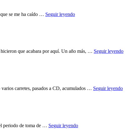
La
o, que se me ha caído …
Seguir leyendo
época
de
los
químicos
El
ue hicieron que acabara por aquí. Un año más, …
Seguir leyendo
viaje
que
nos
cambiar
Otoño/In
go varios carretes, pasados a CD, acumulados …
Seguir leyendo
El
 el periodo de toma de …
Seguir leyendo
último
carrete