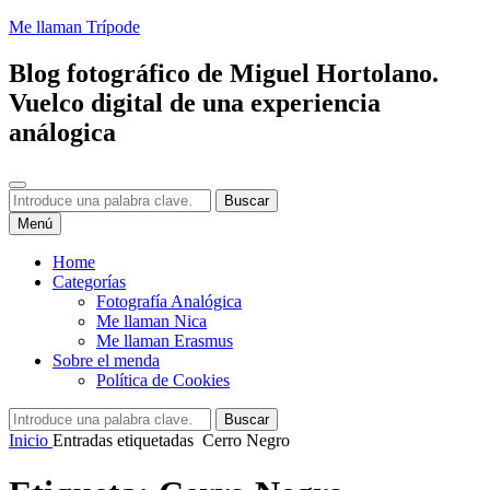
Saltar
Me llaman Trípode
al
contenido
Blog fotográfico de Miguel Hortolano.
Vuelco digital de una experiencia
análogica
Buscar
Buscar:
Buscar
Menú
Home
Categorías
Fotografía Analógica
Me llaman Nica
Me llaman Erasmus
Sobre el menda
Política de Cookies
Buscar:
Buscar
Inicio
Entradas etiquetadas
Cerro Negro