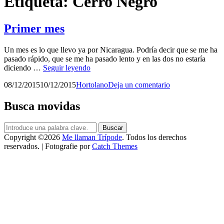
Etiqueta:
Cerro Negro
Primer mes
Un mes es lo que llevo ya por Nicaragua. Podría decir que se me ha
pasado rápido, que se me ha pasado lento y en las dos no estaría
Primer
diciendo …
Seguir leyendo
mes
Publicado
por
08/12/2015
10/12/2015
Hortolano
Deja un comentario
el
Busca movidas
Buscar:
Buscar
Copyright ©2026
Me llaman Trípode
. Todos los derechos
reservados. | Fotografie por
Catch Themes
Scroll
arriba