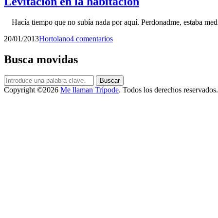
Levitación en la habitación
Hacía tiempo que no subía nada por aquí. Perdonadme, estaba me
Publicado
por
20/01/2013
Hortolano
4 comentarios
el
Busca movidas
Buscar:
Buscar
Copyright ©2026
Me llaman Trípode
. Todos los derechos reservados.
Scroll
arriba