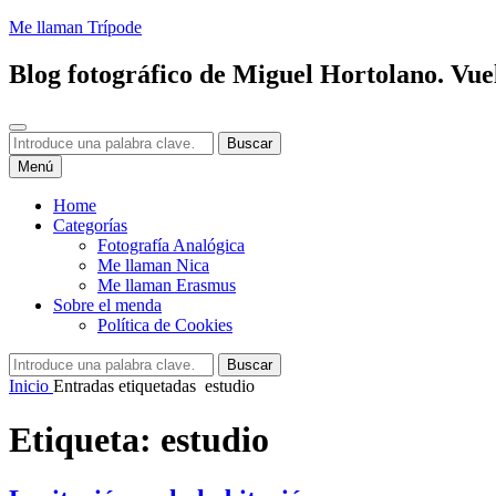
Saltar
Me llaman Trípode
al
contenido
Blog fotográfico de Miguel Hortolano. Vuel
Buscar
Buscar:
Buscar
Menú
Home
Categorías
Fotografía Analógica
Me llaman Nica
Me llaman Erasmus
Sobre el menda
Política de Cookies
Buscar:
Buscar
Inicio
Entradas etiquetadas
estudio
Etiqueta:
estudio