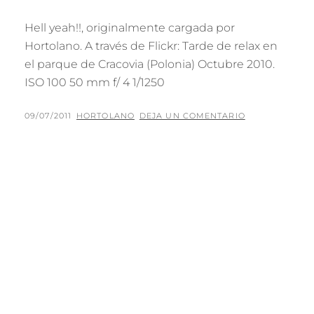
Hell yeah!!, originalmente cargada por
Hortolano. A través de Flickr: Tarde de relax en
el parque de Cracovia (Polonia) Octubre 2010.
ISO 100 50 mm f/ 4 1/1250
PUBLICADO
POR
09/07/2011
HORTOLANO
DEJA UN COMENTARIO
EL