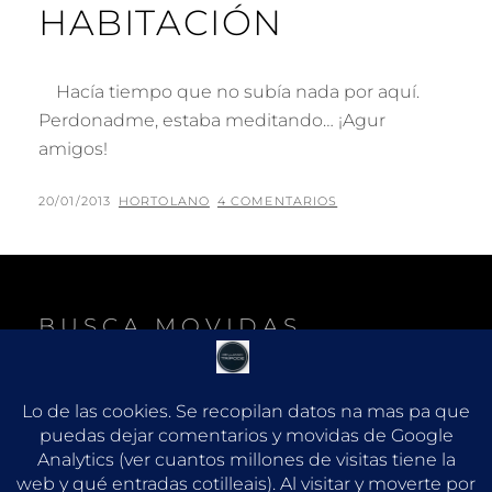
HABITACIÓN
Hacía tiempo que no subía nada por aquí.
Perdonadme, estaba meditando… ¡Agur
amigos!
PUBLICADO
POR
20/01/2013
HORTOLANO
4 COMENTARIOS
EL
BUSCA MOVIDAS
B
Buscar:
U
S
C
A