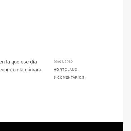
en la que ese día
PUBLICADO
02/04/2010
redar con la cámara.
EL
POR
HORTOLANO
8 COMENTARIOS