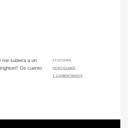
e me subiera a un
PUBLICADO
27/07/2009
Brighton!! Os cuento
EL
POR
HORTOLANO
2 COMENTARIOS