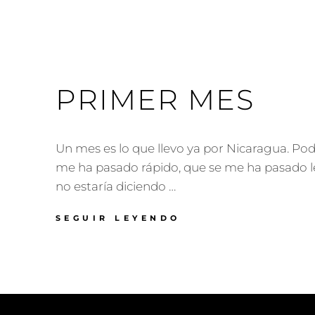
PRIMER MES
Un mes es lo que llevo ya por Nicaragua. Pod
me ha pasado rápido, que se me ha pasado le
no estaría diciendo …
PRIMER
SEGUIR LEYENDO
MES