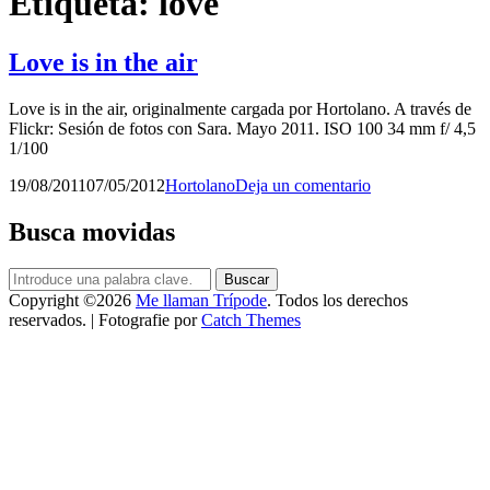
Etiqueta:
love
Love is in the air
Love is in the air, originalmente cargada por Hortolano. A través de
Flickr: Sesión de fotos con Sara. Mayo 2011. ISO 100 34 mm f/ 4,5
1/100
Publicado
por
19/08/2011
07/05/2012
Hortolano
Deja un comentario
el
Busca movidas
Buscar:
Buscar
Copyright ©2026
Me llaman Trípode
. Todos los derechos
reservados. | Fotografie por
Catch Themes
Scroll
arriba