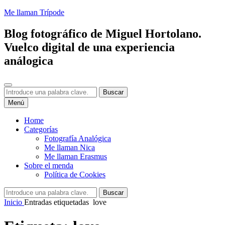
Saltar
Me llaman Trípode
al
contenido
Blog fotográfico de Miguel Hortolano.
Vuelco digital de una experiencia
análogica
Buscar
Buscar:
Buscar
Menú
Home
Categorías
Fotografía Analógica
Me llaman Nica
Me llaman Erasmus
Sobre el menda
Política de Cookies
Buscar:
Buscar
Inicio
Entradas etiquetadas
love