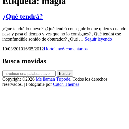
Etiqueta:
mágia
¿Qué tendrá?
¿Qué tendrá lo nuevo? ¿Qué tendrá conseguir lo que quieres cuando
pasa y pasa el tiempo y ves que no lo consigues? ¿Qué tendrá ese
¿Qué
inconfundible sonido de obturador? ¿Qué …
Seguir leyendo
tendrá?
Publicado
por
10/03/2010
16/05/2012
Hortolano
6 comentarios
el
Busca movidas
Buscar:
Buscar
Copyright ©2026
Me llaman Trípode
. Todos los derechos
reservados. | Fotografie por
Catch Themes
Scroll
arriba