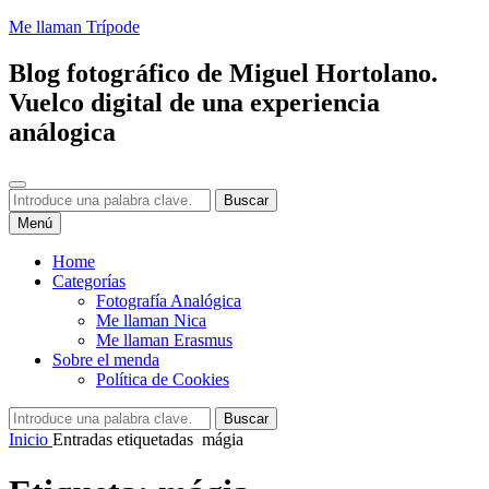
Saltar
Me llaman Trípode
al
contenido
Blog fotográfico de Miguel Hortolano.
Vuelco digital de una experiencia
análogica
Buscar
Buscar:
Buscar
Menú
Home
Categorías
Fotografía Analógica
Me llaman Nica
Me llaman Erasmus
Sobre el menda
Política de Cookies
Buscar:
Buscar
Inicio
Entradas etiquetadas
mágia