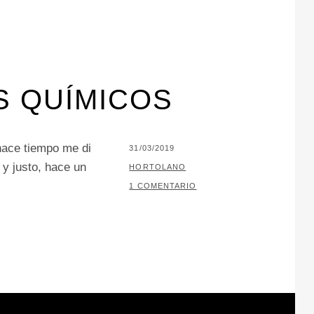
S QUÍMICOS
hace tiempo me di
PUBLICADO
31/03/2019
 y justo, hace un
EL
POR
HORTOLANO
1 COMENTARIO