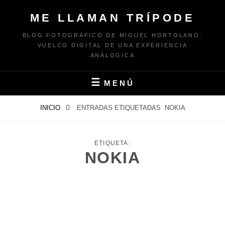
Saltar
ME LLAMAN TRÍPODE
al
contenido
BLOG FOTOGRÁFICO DE MIGUEL HORTOLANO.
VUELCO DIGITAL DE UNA EXPERIENCIA
ANÁLOGICA
MENÚ
INICIO
ENTRADAS ETIQUETADAS
NOKIA
ETIQUETA:
NOKIA