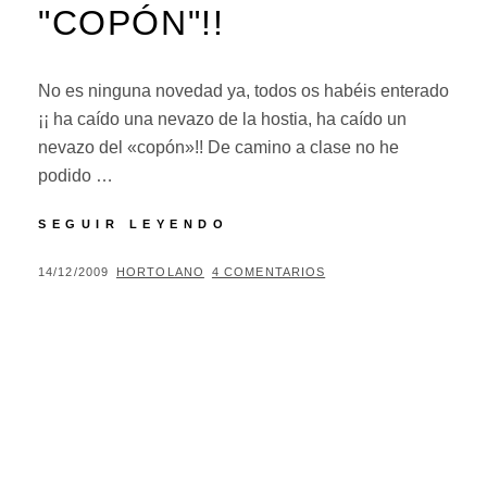
"COPÓN"!!
No es ninguna novedad ya, todos os habéis enterado
¡¡ ha caído una nevazo de la hostia, ha caído un
nevazo del «copón»!! De camino a clase no he
podido …
¡¡NEVAZO
SEGUIR LEYENDO
DEL
"COPÓN"!!
PUBLICADO
POR
14/12/2009
HORTOLANO
4 COMENTARIOS
EL