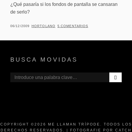
¿Qué pasaría si los fondos de pantalla se cansaran
de serlo?
PUBLICADO
POR
06/12/2009
HORTOLANO
5 COMENTARIOS
EL
BUSCA MOVIDAS
B
Buscar:
U
S
C
A
R
COPYRIGHT ©2026
ME LLAMAN TRÍPODE
. TODOS LOS
DERECHOS RESERVADOS. | FOTOGRAFIE POR
CATCH