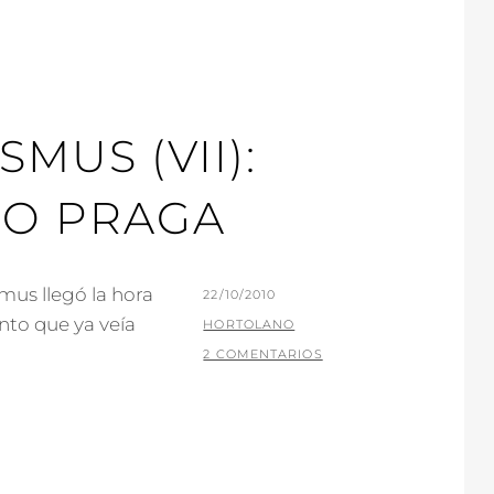
MUS (VII):
O PRAGA
mus llegó la hora
PUBLICADO
22/10/2010
anto que ya veía
EL
POR
HORTOLANO
2 COMENTARIOS