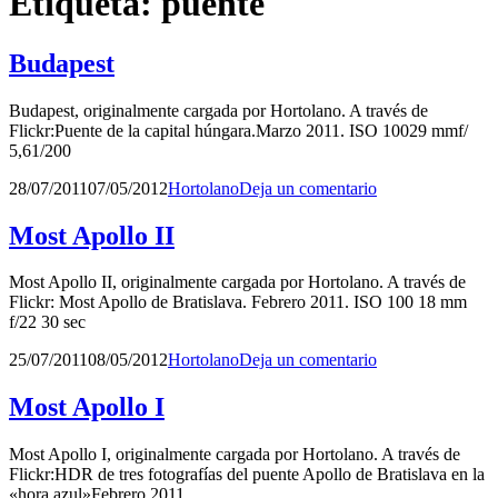
Etiqueta:
puente
Budapest
Budapest, originalmente cargada por Hortolano. A través de
Flickr:Puente de la capital húngara.Marzo 2011. ISO 10029 mmf/
5,61/200
Publicado
por
28/07/2011
07/05/2012
Hortolano
Deja un comentario
el
Most Apollo II
Most Apollo II, originalmente cargada por Hortolano. A través de
Flickr: Most Apollo de Bratislava. Febrero 2011. ISO 100 18 mm
f/22 30 sec
Publicado
por
25/07/2011
08/05/2012
Hortolano
Deja un comentario
el
Most Apollo I
Most Apollo I, originalmente cargada por Hortolano. A través de
Flickr:HDR de tres fotografías del puente Apollo de Bratislava en la
«hora azul»Febrero 2011.