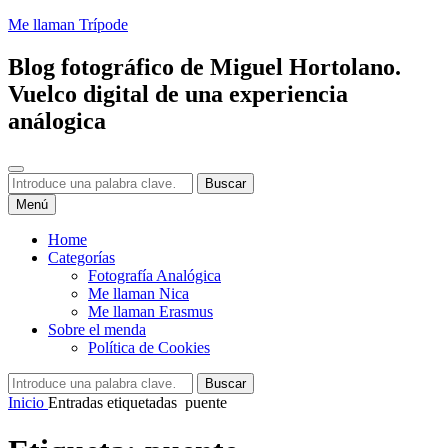
Saltar
Me llaman Trípode
al
contenido
Blog fotográfico de Miguel Hortolano.
Vuelco digital de una experiencia
análogica
Buscar
Buscar:
Buscar
Menú
Home
Categorías
Fotografía Analógica
Me llaman Nica
Me llaman Erasmus
Sobre el menda
Política de Cookies
Buscar:
Buscar
Inicio
Entradas etiquetadas
puente