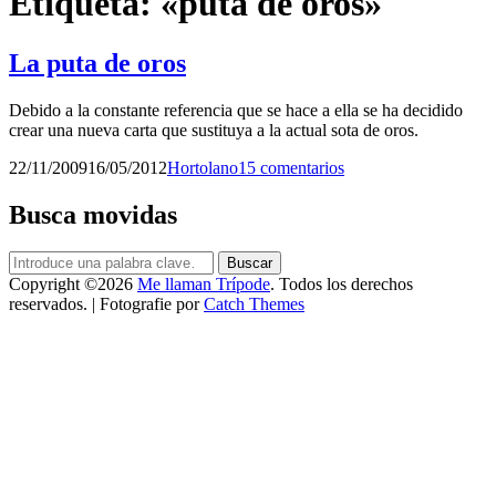
Etiqueta:
«puta de oros»
La puta de oros
Debido a la constante referencia que se hace a ella se ha decidido
crear una nueva carta que sustituya a la actual sota de oros.
Publicado
por
22/11/2009
16/05/2012
Hortolano
15 comentarios
el
Busca movidas
Buscar:
Buscar
Copyright ©2026
Me llaman Trípode
. Todos los derechos
reservados. | Fotografie por
Catch Themes
Scroll
arriba