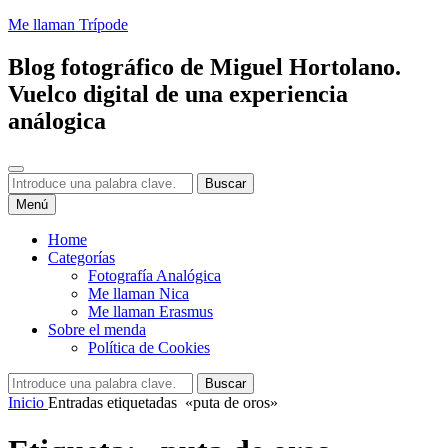
Saltar
Me llaman Trípode
al
contenido
Blog fotográfico de Miguel Hortolano.
Vuelco digital de una experiencia
análogica
Buscar
Buscar:
Buscar
Menú
Home
Categorías
Fotografía Analógica
Me llaman Nica
Me llaman Erasmus
Sobre el menda
Política de Cookies
Buscar:
Buscar
Inicio
Entradas etiquetadas
«puta de oros»