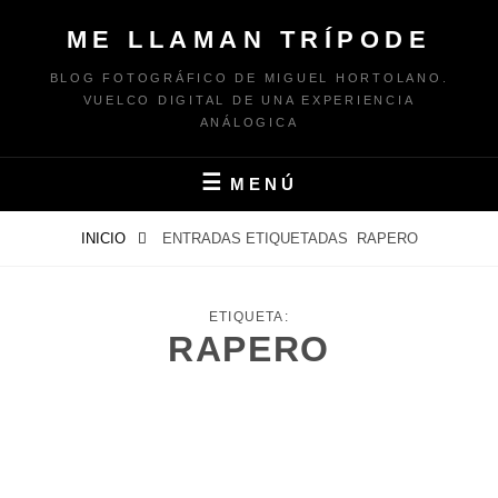
Saltar
ME LLAMAN TRÍPODE
al
contenido
BLOG FOTOGRÁFICO DE MIGUEL HORTOLANO.
VUELCO DIGITAL DE UNA EXPERIENCIA
ANÁLOGICA
MENÚ
INICIO
ENTRADAS ETIQUETADAS
RAPERO
ETIQUETA:
RAPERO