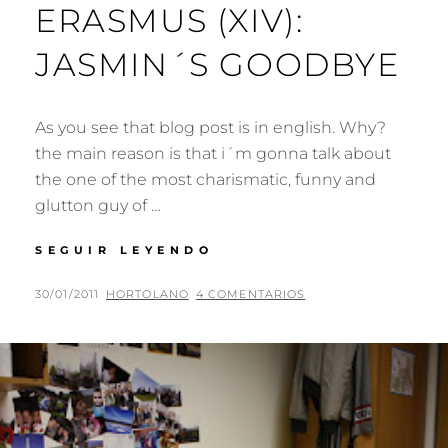
ERASMUS (XIV):
JASMIN´S GOODBYE
As you see that blog post is in english. Why?
the main reason is that i´m gonna talk about
the one of the most charismatic, funny and
glutton guy of …
ME
SEGUIR LEYENDO
LLAMAN
ERASMUS
PUBLICADO
POR
30/01/2011
HORTOLANO
4 COMENTARIOS
(XIV):
EL
JASMIN
´S
GOODBYE