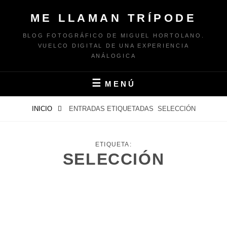
Saltar
ME LLAMAN TRÍPODE
al
contenido
BLOG FOTOGRÁFICO DE MIGUEL HORTOLANO.
VUELCO DIGITAL DE UNA EXPERIENCIA
ANÁLOGICA
MENÚ
INICIO
ENTRADAS ETIQUETADAS
SELECCIÓN
ETIQUETA:
SELECCIÓN