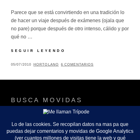
Parece que se está convirtiendo en una tradición lo
de hacer un viaje después de exámenes (ojala que
no pare) porque después de otro intenso, cálido y por
qué no …
VIENA
SEGUIR LEYENDO
PARTE
I
PUBLICADO
POR
05/07/2010
HORTOLANO
6 COMENTARIOS
EL
BUSCA MOVIDAS
B
Buscar:
U
S
C