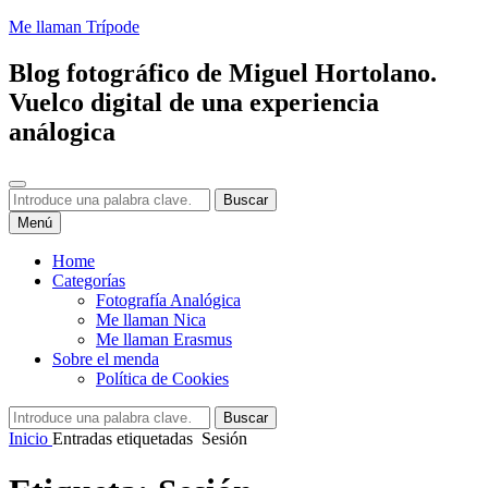
Saltar
Me llaman Trípode
al
contenido
Blog fotográfico de Miguel Hortolano.
Vuelco digital de una experiencia
análogica
Buscar
Buscar:
Buscar
Menú
Home
Categorías
Fotografía Analógica
Me llaman Nica
Me llaman Erasmus
Sobre el menda
Política de Cookies
Buscar:
Buscar
Inicio
Entradas etiquetadas
Sesión