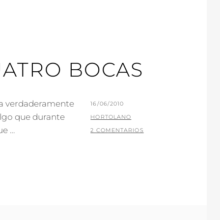
UATRO BOCAS
za verdaderamente
PUBLICADO
16/06/2010
algo que durante
EL
POR
HORTOLANO
ue …
2 COMENTARIOS