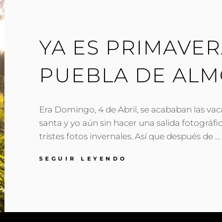
YA ES PRIMAVER
PUEBLA DE ALM
Era Domingo, 4 de Abril, se acababan las v
santa y yo aún sin hacer una salida fotográfi
tristes fotos invernales. Así que después de …
YA
SEGUIR LEYENDO
ES
PRIMAVERA,
EN
LA
PUEBLA
DE