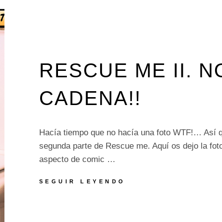
RESCUE ME II. N
CADENA!!
Hacía tiempo que no hacía una foto WTF!… Así q
segunda parte de Rescue me. Aquí os dejo la foto
aspecto de comic …
RESCUE
SEGUIR LEYENDO
ME
II.
NO
TIRES