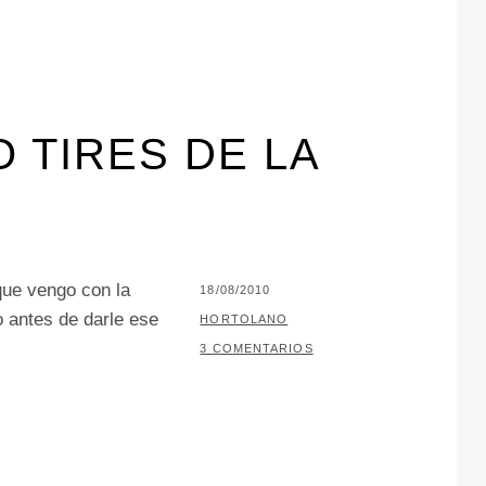
O TIRES DE LA
ue vengo con la
PUBLICADO
18/08/2010
 antes de darle ese
EL
POR
HORTOLANO
3 COMENTARIOS