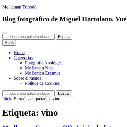
Saltar
Me llaman Trípode
al
contenido
Blog fotográfico de Miguel Hortolano. Vuel
Buscar
Buscar:
Buscar
Menú
Home
Categorías
Fotografía Analógica
Me llaman Nica
Me llaman Erasmus
Sobre el menda
Política de Cookies
Buscar:
Buscar
Inicio
Entradas etiquetadas
vino
Etiqueta:
vino