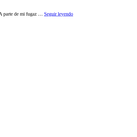
Me
 A parte de mi fugaz …
Seguir leyendo
llaman
Erasmus
(II):
Inicio
de
foteo
por
Bratislava