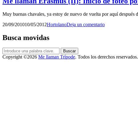
Me llaman Erasmus (II): Inicio de foteo po
Muy buenas chavales, ya estoy de nuevo de vuelta por aquí después 
Publicado
por
20/09/2010
10/05/2012
Hortolano
Deja un comentario
el
Busca movidas
Buscar:
Buscar
Copyright ©2026
Me llaman Trípode
. Todos los derechos reservados.
Scroll
arriba