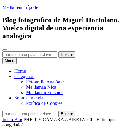
Saltar
Me llaman Trípode
al
contenido
Blog fotográfico de Miguel Hortolano.
Vuelco digital de una experiencia
análogica
Buscar
Buscar:
Buscar
Menú
Home
Categorías
Fotografía Analógica
Me llaman Nica
Me llaman Erasmus
Sobre el menda
Política de Cookies
Buscar:
Buscar
Inicio
Blog
PHE10 Y CÁMARA ABIERTA 2.0: "El tiempo
congelado"