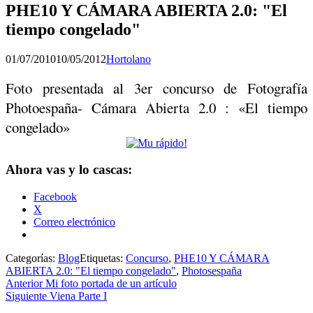
PHE10 Y CÁMARA ABIERTA 2.0: "El
tiempo congelado"
Publicado
por
01/07/2010
10/05/2012
Hortolano
el
Foto presentada al 3er concurso de Fotografía
Photoespaña- Cámara Abierta 2.0 : «El tiempo
congelado»
Ahora vas y lo cascas:
Facebook
X
Correo electrónico
Categorías:
Blog
Etiquetas:
Concurso
,
PHE10 Y CÁMARA
ABIERTA 2.0: "El tiempo congelado"
,
Photosespaña
Navegación
Entrada
Anterior
Mi foto portada de un artículo
anterior:
Entrada
Siguiente
Viena Parte I
de
siguiente: