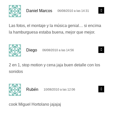
d
R
Daniel Marcos
06/08/2010 a las 14:31
e
i
s
c
p
Las fotos, el montaje y la música genial… si encima
e
o
la hamburguesa estaba buena, mejor que mejor.
n
:
d
e
d
r
R
Diego
06/08/2010 a las 14:56
e
i
s
c
p
2 en 1, stop motion y cena jaja buen detalle con los
e
o
sonidos
n
:
d
e
d
r
R
Rubén
10/08/2010 a las 12:06
e
i
s
c
p
cook Miguel Hortolano jajajaj
e
o
n