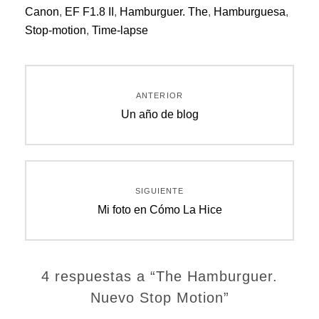
Canon
,
EF F1.8 II
,
Hamburguer. The
,
Hamburguesa
,
Stop-motion
,
Time-lapse
Navegación
ANTERIOR
de
Entrada
Un año de blog
anterior:
entradas
SIGUIENTE
Entrada
Mi foto en Cómo La Hice
siguiente:
4 respuestas a “The Hamburguer.
Nuevo Stop Motion”