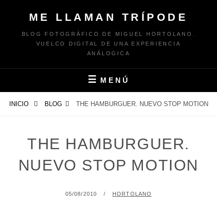
Saltar
ME LLAMAN TRÍPODE
al
contenido
BLOG FOTOGRÁFICO DE MIGUEL HORTOLANO.
VUELCO DIGITAL DE UNA EXPERIENCIA
ANÁLOGICA
MENÚ
INICIO
BLOG
THE HAMBURGUER. NUEVO STOP MOTION
THE HAMBURGUER.
NUEVO STOP MOTION
PUBLICADO
POR
05/08/2010
HORTOLANO
EL