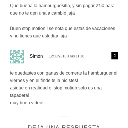
:
d
Que buena la hamburguesilla, y sin pagar 2'50 para
e
que no te den una a cambio jaja
r
Buen stop motion!! se nota que estas de vacaciones
y no tienes que estudiar jaja
d
R
Simón
12/08/2010 a las 11:10
e
i
s
c
p
te quedastes con ganas de comerte la hamburguer el
e
o
viernes y en el finde te la hicistes!
n
:
d
asique en realidad el stop motion solo es una
e
tapadera!
r
muy buen video!
DEJA UNA RESPUESTA