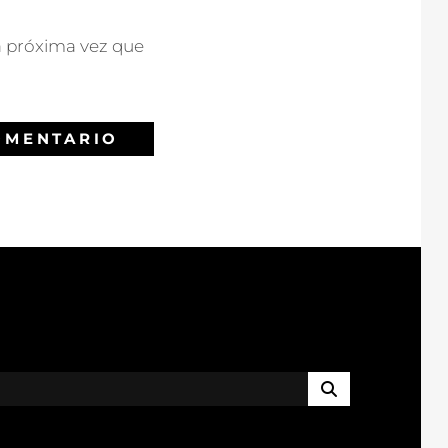
a próxima vez que
B
U
S
C