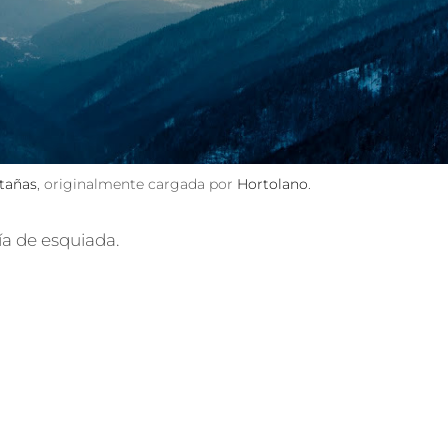
tañas
, originalmente cargada por
Hortolano
.
a de esquiada.