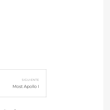
SIGUIENTE
Entrada
Most Apollo I
siguiente: