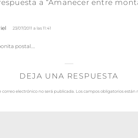
respuesta a “Amanecer entre mont
d
iel
23/07/2011 a las 11:41
i
c
onita postal….
e
:
DEJA UNA RESPUESTA
e correo electrónico no será publicada.
Los campos obligatorios están