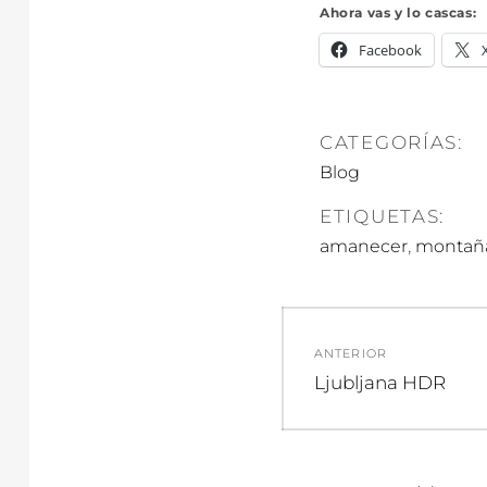
Ahora vas y lo cascas:
Facebook
CATEGORÍAS:
Blog
ETIQUETAS:
,
amanecer
montañ
Navegació
ANTERIOR
de
Entrada
Ljubljana HDR
anterior:
entradas