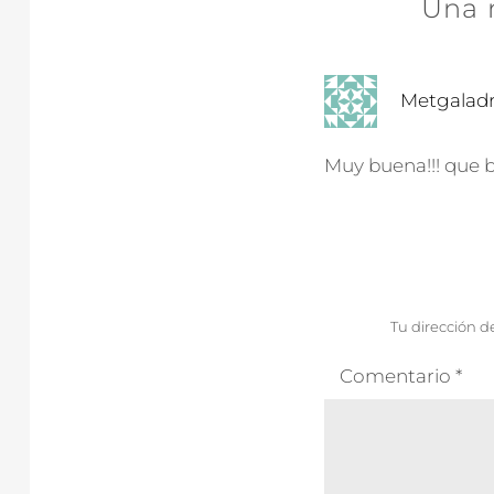
Una 
Metgaladr
Muy buena!!! que b
Tu dirección d
Comentario
*