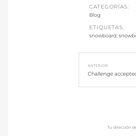
CATEGORÍAS:
Blog
ETIQUETAS:
,
snowboard
snowb
Navegació
ANTERIOR
de
Entrada
Challenge accepte
anterior:
entradas
Tu dirección d