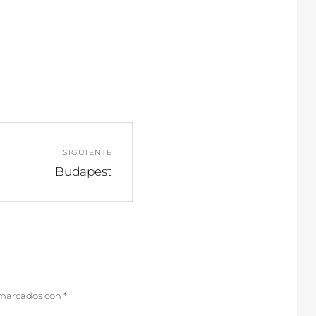
SIGUIENTE
Entrada
Budapest
siguiente:
 marcados con
*