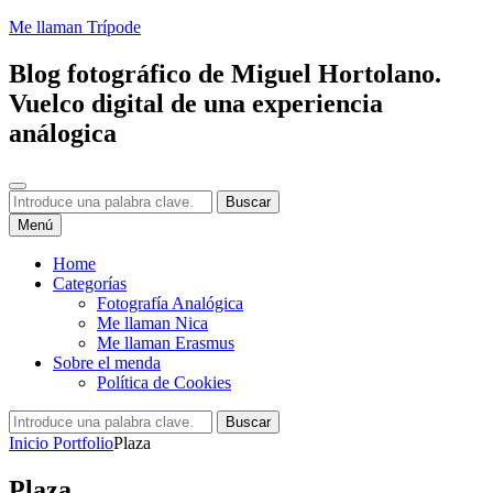
Saltar
Me llaman Trípode
al
contenido
Blog fotográfico de Miguel Hortolano.
Vuelco digital de una experiencia
análogica
Buscar
Buscar:
Buscar
Menú
Home
Categorías
Fotografía Analógica
Me llaman Nica
Me llaman Erasmus
Sobre el menda
Política de Cookies
Buscar:
Buscar
Inicio
Portfolio
Plaza
Plaza