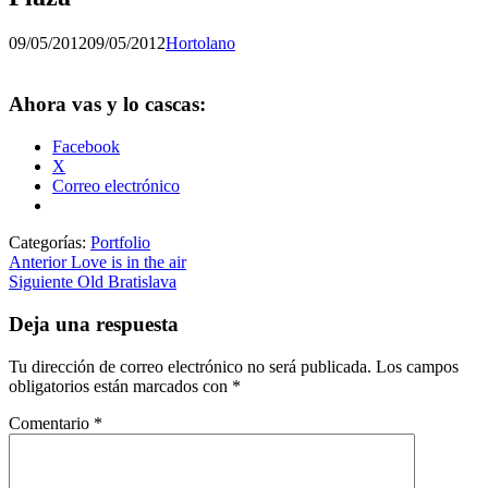
Publicado
por
09/05/2012
09/05/2012
Hortolano
el
Ahora vas y lo cascas:
Facebook
X
Correo electrónico
Categorías:
Portfolio
Navegación
Entrada
Anterior
Love is in the air
anterior:
Entrada
Siguiente
Old Bratislava
de
siguiente:
entradas
Deja una respuesta
Tu dirección de correo electrónico no será publicada.
Los campos
obligatorios están marcados con
*
Comentario
*