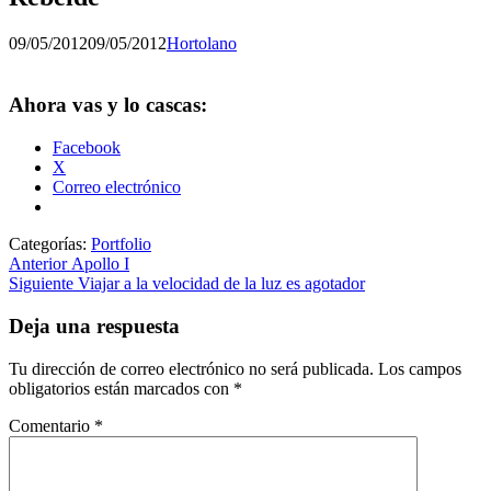
Publicado
por
09/05/2012
09/05/2012
Hortolano
el
Ahora vas y lo cascas:
Facebook
X
Correo electrónico
Categorías:
Portfolio
Navegación
Entrada
Anterior
Apollo I
anterior:
Entrada
Siguiente
Viajar a la velocidad de la luz es agotador
de
siguiente:
entradas
Deja una respuesta
Tu dirección de correo electrónico no será publicada.
Los campos
obligatorios están marcados con
*
Comentario
*