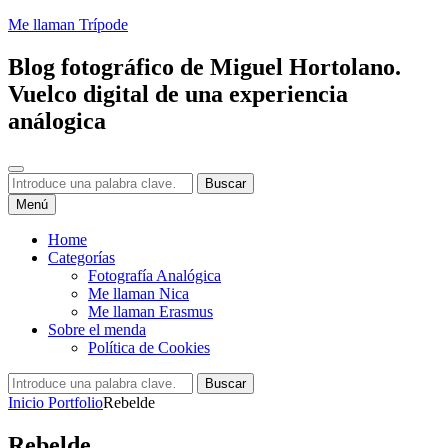
Saltar
Me llaman Trípode
al
contenido
Blog fotográfico de Miguel Hortolano.
Vuelco digital de una experiencia
análogica
Buscar
Buscar:
Buscar
Menú
Home
Categorías
Fotografía Analógica
Me llaman Nica
Me llaman Erasmus
Sobre el menda
Política de Cookies
Buscar:
Buscar
Inicio
Portfolio
Rebelde
Rebelde