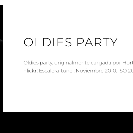
OLDIES PARTY
Oldies party, originalmente cargada por Hort
Flickr: Escalera-tunel. Noviembre 2010. ISO 2