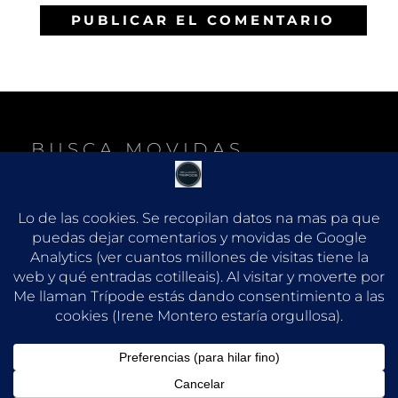
BUSCA MOVIDAS
B
Buscar:
U
S
C
A
R
COPYRIGHT ©2026
ME LLAMAN TRÍPODE
. TODOS
LOS DERECHOS RESERVADOS. |
FOTOGRAFIE POR
CATCH THEMES