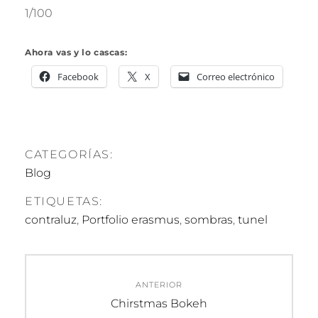
1/100
Ahora vas y lo cascas:
Facebook
X
Correo electrónico
CATEGORÍAS:
Blog
ETIQUETAS:
contraluz
,
Portfolio erasmus
,
sombras
,
tunel
Navegación
ANTERIOR
de
Entrada
Chirstmas Bokeh