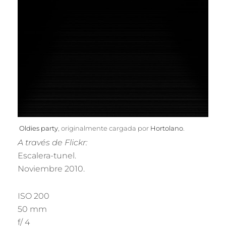
Oldies party
, originalmente cargada por
Hortolano
.
A través de Flickr:
Escalera-tunel.
Noviembre 2010.
ISO 200
50 mm
f/ 4