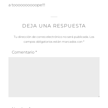
c
p
a toooooooooope!!!
e
o
n
:
d
e
DEJA UNA RESPUESTA
r
Tu dirección de correo electrónico no será publicada.
Los
campos obligatorios están marcados con
*
Comentario
*