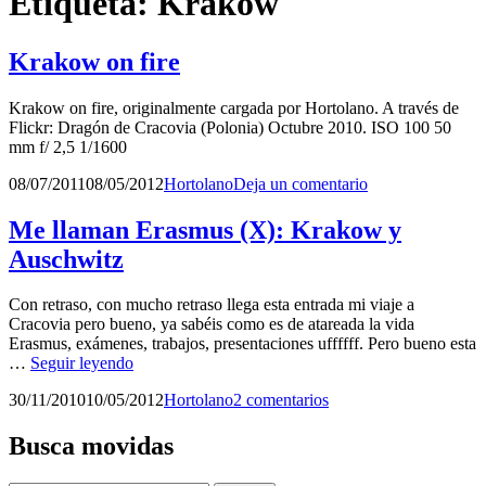
Etiqueta:
Krakow
Krakow on fire
Krakow on fire, originalmente cargada por Hortolano. A través de
Flickr: Dragón de Cracovia (Polonia) Octubre 2010. ISO 100 50
mm f/ 2,5 1/1600
Publicado
por
08/07/2011
08/05/2012
Hortolano
Deja un comentario
el
Me llaman Erasmus (X): Krakow y
Auschwitz
Con retraso, con mucho retraso llega esta entrada mi viaje a
Cracovia pero bueno, ya sabéis como es de atareada la vida
Erasmus, exámenes, trabajos, presentaciones uffffff. Pero bueno esta
Me
…
Seguir leyendo
llaman
Publicado
por
30/11/2010
10/05/2012
Hortolano
2 comentarios
Erasmus
el
(X):
Krakow
Busca movidas
y
Auschwitz