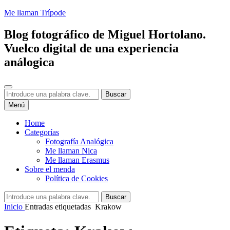
Saltar
Me llaman Trípode
al
contenido
Blog fotográfico de Miguel Hortolano.
Vuelco digital de una experiencia
análogica
Buscar
Buscar:
Buscar
Menú
Home
Categorías
Fotografía Analógica
Me llaman Nica
Me llaman Erasmus
Sobre el menda
Política de Cookies
Buscar:
Buscar
Inicio
Entradas etiquetadas
Krakow