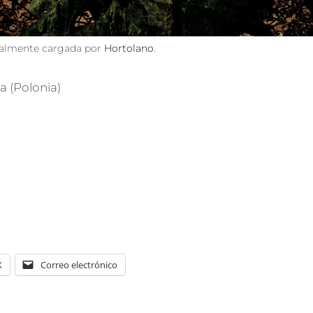
inalmente cargada por
Hortolano
.
a (Polonia)
X
Correo electrónico