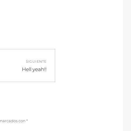
SIGUIENTE
Entrada
Hell yeah!!
siguiente:
 marcados con
*