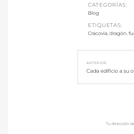
CATEGORÍAS:
Blog
ETIQUETAS:
,
,
Cracovia
dragón
f
Navegació
ANTERIOR
de
Entrada
Cada edificio a su o
anterior:
entradas
Tu dirección d