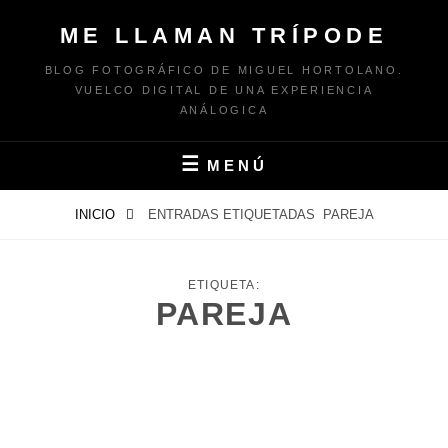
Saltar
ME LLAMAN TRÍPODE
al
contenido
BLOG FOTOGRÁFICO DE MIGUEL HORTOLANO.
VUELCO DIGITAL DE UNA EXPERIENCIA
ANÁLOGICA
MENÚ
INICIO
ENTRADAS ETIQUETADAS
PAREJA
ETIQUETA:
PAREJA