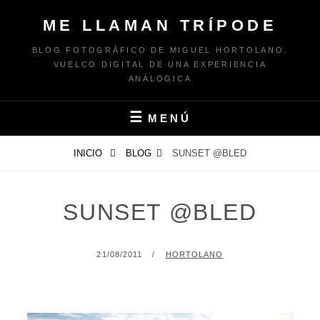
Saltar
ME LLAMAN TRÍPODE
al
contenido
BLOG FOTOGRÁFICO DE MIGUEL HORTOLANO.
VUELCO DIGITAL DE UNA EXPERIENCIA
ANÁLOGICA
MENÚ
INICIO
BLOG
SUNSET @BLED
SUNSET @BLED
PUBLICADO
POR
21/08/2011
HORTOLANO
EL