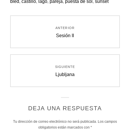
bled
,
castillo
,
lago
,
pareja
,
puesta de sol
,
sunset
Navegación
ANTERIOR
de
Entrada
Sesión II
anterior:
entradas
SIGUIENTE
Entrada
Ljubljana
siguiente:
DEJA UNA RESPUESTA
Tu dirección de correo electrónico no será publicada.
Los campos
obligatorios están marcados con
*