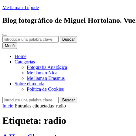
Saltar
Me llaman Trípode
al
contenido
Blog fotográfico de Miguel Hortolano. Vuel
Buscar
Buscar:
Buscar
Menú
Home
Categorías
Fotografía Analógica
Me llaman Nica
Me llaman Erasmus
Sobre el menda
Política de Cookies
Buscar:
Buscar
Inicio
Entradas etiquetadas
radio
Etiqueta:
radio