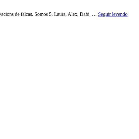
A
avacions de falcas. Somos 5, Laura, Alex, Dabi, …
Seguir leyendo
Hora
Charr