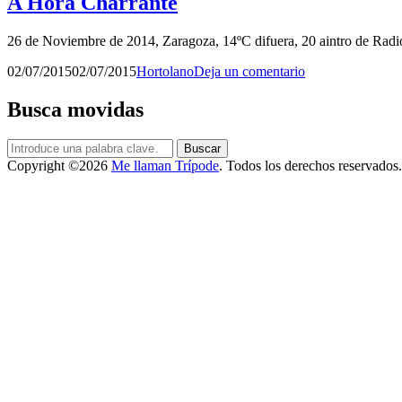
A Hora Charrante
26 de Noviembre de 2014, Zaragoza, 14ºC difuera, 20 aintro de Radio
Publicado
por
02/07/2015
02/07/2015
Hortolano
Deja un comentario
el
Busca movidas
Buscar:
Buscar
Copyright ©2026
Me llaman Trípode
. Todos los derechos reservados.
Scroll
arriba