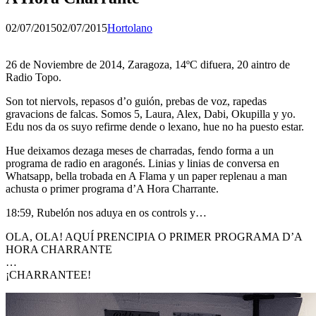
Publicado
por
02/07/2015
02/07/2015
Hortolano
el
26 de Noviembre de 2014, Zaragoza, 14ºC difuera, 20 aintro de
Radio Topo.
Son tot niervols, repasos d’o guión, prebas de voz, rapedas
gravacions de falcas. Somos 5, Laura, Alex, Dabi, Okupilla y yo.
Edu nos da os suyo refirme dende o lexano, hue no ha puesto estar.
Hue deixamos dezaga meses de charradas, fendo forma a un
programa de radio en aragonés. Linias y linias de conversa en
Whatsapp, bella trobada en A Flama y un paper replenau a man
achusta o primer programa d’A Hora Charrante.
18:59, Rubelón nos aduya en os controls y…
OLA, OLA! AQUÍ PRENCIPIA O PRIMER PROGRAMA D’A
HORA CHARRANTE
…
¡CHARRANTEE!