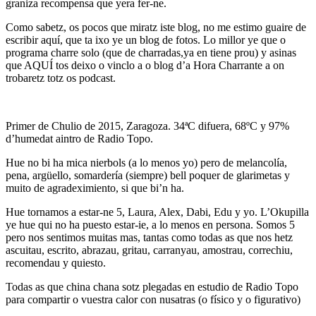
graniza recompensa que yera fer-ne.
Como sabetz, os pocos que miratz iste blog, no me estimo guaire de
escribir aquí, que ta ixo ye un blog de fotos. Lo millor ye que o
programa charre solo (que de charradas,ya en tiene prou) y asinas
que AQUÍ tos deixo o vinclo a o blog d’a Hora Charrante a on
trobaretz totz os podcast.
Primer de Chulio de 2015, Zaragoza. 34ªC difuera, 68ºC y 97%
d’humedat aintro de Radio Topo.
Hue no bi ha mica nierbols (a lo menos yo) pero de melancolía,
pena, argüello, somardería (siempre) bell poquer de glarimetas y
muito de agradeximiento, si que bi’n ha.
Hue tornamos a estar-ne 5, Laura, Alex, Dabi, Edu y yo. L’Okupilla
ye hue qui no ha puesto estar-ie, a lo menos en persona. Somos 5
pero nos sentimos muitas mas, tantas como todas as que nos hetz
ascuitau, escrito, abrazau, gritau, carranyau, amostrau, correchiu,
recomendau y quiesto.
Todas as que china chana sotz plegadas en estudio de Radio Topo
para compartir o vuestra calor con nusatras (o físico y o figurativo)