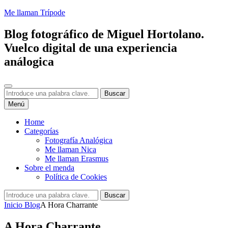
Saltar
Me llaman Trípode
al
contenido
Blog fotográfico de Miguel Hortolano.
Vuelco digital de una experiencia
análogica
Buscar
Buscar:
Buscar
Menú
Home
Categorías
Fotografía Analógica
Me llaman Nica
Me llaman Erasmus
Sobre el menda
Política de Cookies
Buscar:
Buscar
Inicio
Blog
A Hora Charrante
A Hora Charrante