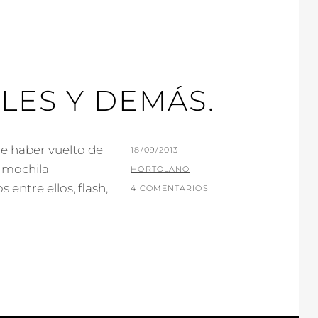
LES Y DEMÁS.
e haber vuelto de
PUBLICADO
18/09/2013
a mochila
EL
POR
HORTOLANO
 entre ellos, flash,
4 COMENTARIOS