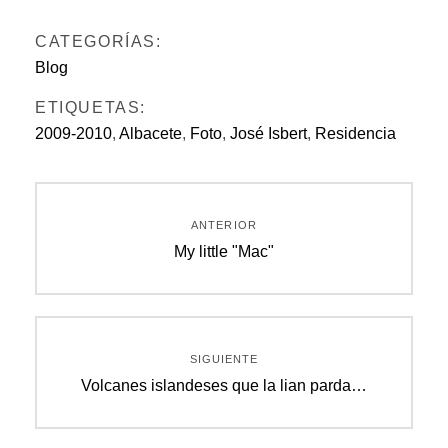
CATEGORÍAS:
Blog
ETIQUETAS:
2009-2010
,
Albacete
,
Foto
,
José Isbert
,
Residencia
Navegación
ANTERIOR
de
Entrada
My little "Mac"
anterior:
entradas
SIGUIENTE
Entrada
Volcanes islandeses que la lian parda…
siguiente: