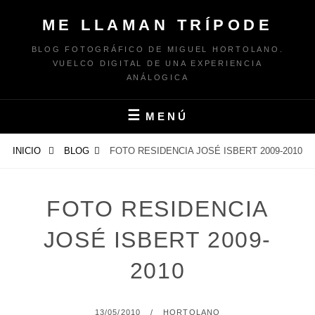
Saltar
ME LLAMAN TRÍPODE
al
contenido
BLOG FOTOGRÁFICO DE MIGUEL HORTOLANO.
VUELCO DIGITAL DE UNA EXPERIENCIA
ANÁLOGICA
MENÚ
INICIO
BLOG
FOTO RESIDENCIA JOSÉ ISBERT 2009-2010
FOTO RESIDENCIA
JOSÉ ISBERT 2009-
2010
PUBLICADO
POR
13/05/2010
HORTOLANO