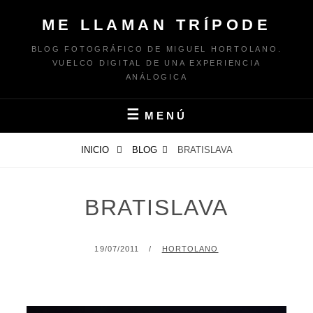
Saltar
ME LLAMAN TRÍPODE
al
contenido
BLOG FOTOGRÁFICO DE MIGUEL HORTOLANO.
VUELCO DIGITAL DE UNA EXPERIENCIA
ANÁLOGICA
MENÚ
INICIO
BLOG
BRATISLAVA
BRATISLAVA
PUBLICADO
POR
19/07/2011
HORTOLANO
EL