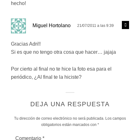
d
hecho!
e
r
d
R
Miguel Hortolano
21/07/2011 a las 9:39
e
i
s
c
p
Gracias Adri!!
e
o
Si es que no tengo otra cosa que hacer… jajaja
n
:
d
e
Por cierto al final no te hice la foto esa para el
r
periódico, ¿Al final te la hiciste?
DEJA UNA RESPUESTA
Tu dirección de correo electrónico no será publicada.
Los campos
obligatorios están marcados con
*
Comentario
*