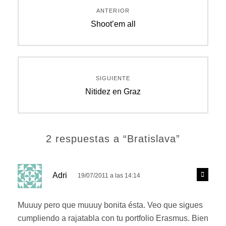
ANTERIOR
de
Entrada
Shoot’em all
anterior:
entradas
SIGUIENTE
Entrada
Nitidez en Graz
siguiente:
2 respuestas a “Bratislava”
d
R
Adri
19/07/2011 a las 14:14
e
i
s
c
p
Muuuy pero que muuuy bonita ésta. Veo que sigues
e
o
cumpliendo a rajatabla con tu portfolio Erasmus. Bien
n
: