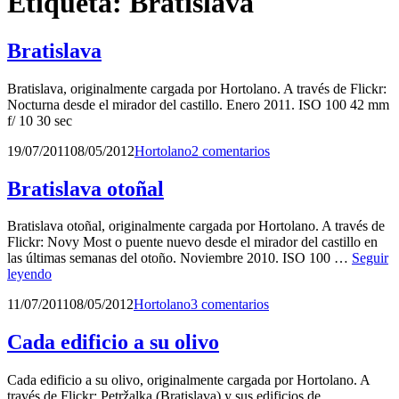
Etiqueta:
Bratislava
Bratislava
Bratislava, originalmente cargada por Hortolano. A través de Flickr:
Nocturna desde el mirador del castillo. Enero 2011. ISO 100 42 mm
f/ 10 30 sec
Publicado
por
19/07/2011
08/05/2012
Hortolano
2 comentarios
el
Bratislava otoñal
Bratislava otoñal, originalmente cargada por Hortolano. A través de
Flickr: Novy Most o puente nuevo desde el mirador del castillo en
las últimas semanas del otoño. Noviembre 2010. ISO 100 …
Seguir
Bratislava
leyendo
otoñal
Publicado
por
11/07/2011
08/05/2012
Hortolano
3 comentarios
el
Cada edificio a su olivo
Cada edificio a su olivo, originalmente cargada por Hortolano. A
través de Flickr: Petržalka (Bratislava) y sus edificios de