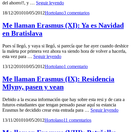
Me
del ahorro!!, y …
Seguir leyendo
llaman
Publicado
por
18/12/2010
10/05/2012
Hortolano
3 comentarios
Erasmus
el
(XII):
Erasmus
Me llaman Erasmus (XI): Ya es Navidad
Saving
en Bratislava
Band
Pues sí llegó, y vaya si llegó, si parecía que fue ayer cuando deshice
la maleta por primera vez ahora va siendo hora de volver a hacerla,
Me
esta vez para …
Seguir leyendo
llaman
Publicado
por
13/12/2010
10/05/2012
Hortolano
1 comentario
Erasmus
el
(XI):
Ya
Me llaman Erasmus (IX): Residencia
es
Mlyny, pasen y vean
Navidad
en
Bratislava
Debido a la escasa información que hay sobre esta resi y de cara a
futuros estudiantes que tengan pensado pasar aquí su estancia
Me
Erasmus he decidido crear esta entrada para …
Seguir leyendo
llaman
Publicado
por
13/11/2010
10/05/2012
Hortolano
11 comentarios
Erasmu
el
(IX):
Reside