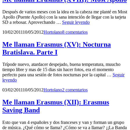
capital
de
Después de varios meses con la idea en la cabeza me planté en Most
la
Apollo (Puente Apollo) con la sana intención de llegar con la tarjeta
URSS
Me
SD a rebosar. Aprovechando …
Seguir leyendo
llaman
Publicado
por
10/02/2011
10/05/2012
Hortolano
8 comentarios
Erasmus
el
(XVIII):
Most
Me llaman Erasmus (XV): Nocturna
Apollo
Bratislava. Parte I
Trípode nuevo, atardacer despejado, buena temperatura, muucho
tiempo libre y mas de 15 dias sin hacer fotos, era el momento
perfecto para una sesión de fotos nocturnas por la capital …
Seguir
Me
leyendo
llaman
Publicado
por
03/02/2011
10/05/2012
Hortolano
2 comentarios
Erasmus
el
(XV):
Nocturna
Me llaman Erasmus (XII): Erasmus
Bratislava.
Saving Band
Parte
I
Esto que van 4 españoles y dos franceses y van y forman un grupo
de música. ¿Qué cómo se llama? ¿Cómo se va a llamar? ¡¡La Banda