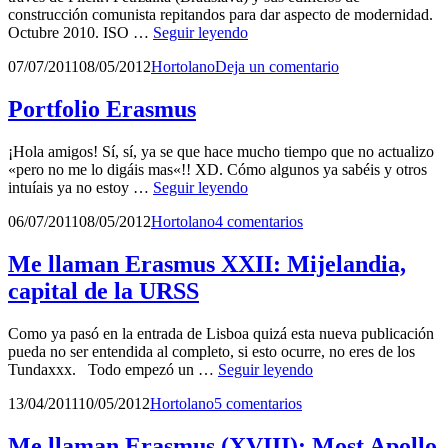
construcción comunista repitandos para dar aspecto de modernidad.
Cada
Octubre 2010. ISO …
Seguir leyendo
edificio
Publicado
por
07/07/2011
08/05/2012
Hortolano
Deja un comentario
a
el
su
olivo
Portfolio Erasmus
¡Hola amigos! Sí, sí, ya se que hace mucho tiempo que no actualizo
«pero no me lo digáis mas«!! XD. Cómo algunos ya sabéis y otros
Portfolio
intuíais ya no estoy …
Seguir leyendo
Erasmus
Publicado
por
06/07/2011
08/05/2012
Hortolano
4 comentarios
el
Me llaman Erasmus XXII: Mijelandia,
capital de la URSS
Como ya pasó en la entrada de Lisboa quizá esta nueva publicación
pueda no ser entendida al completo, si esto ocurre, no eres de los
Me
Tundaxxx. Todo empezó un …
Seguir leyendo
llaman
Publicado
por
13/04/2011
10/05/2012
Hortolano
5 comentarios
Erasmus
el
XXII:
Mijelandia,
Me llaman Erasmus (XVIII): Most Apollo