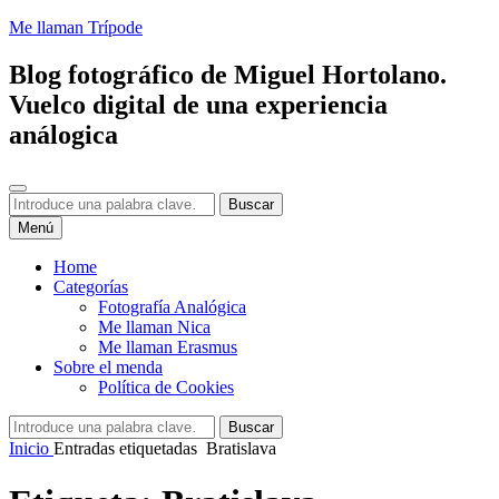
Saltar
Me llaman Trípode
al
contenido
Blog fotográfico de Miguel Hortolano.
Vuelco digital de una experiencia
análogica
Buscar
Buscar:
Buscar
Menú
Home
Categorías
Fotografía Analógica
Me llaman Nica
Me llaman Erasmus
Sobre el menda
Política de Cookies
Buscar:
Buscar
Inicio
Entradas etiquetadas
Bratislava