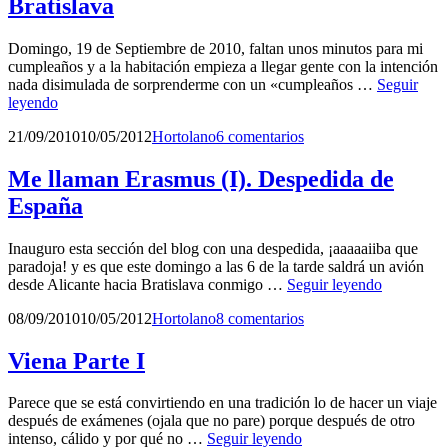
Bratislava
Domingo, 19 de Septiembre de 2010, faltan unos minutos para mi
cumpleaños y a la habitación empieza a llegar gente con la intención
nada disimulada de sorprenderme con un «cumpleaños …
Seguir
Me
leyendo
llaman
Publicado
por
21/09/2010
10/05/2012
Hortolano
6 comentarios
Erasmus
el
(III):
Cumpleaños
Me llaman Erasmus (I). Despedida de
en
España
Bratislava
Inauguro esta sección del blog con una despedida, ¡aaaaaiiba que
paradoja! y es que este domingo a las 6 de la tarde saldrá un avión
Me
desde Alicante hacia Bratislava conmigo …
Seguir leyendo
llaman
Publicado
por
08/09/2010
10/05/2012
Hortolano
8 comentarios
Erasmus
el
(I).
Despedida
Viena Parte I
de
España
Parece que se está convirtiendo en una tradición lo de hacer un viaje
después de exámenes (ojala que no pare) porque después de otro
Viena
intenso, cálido y por qué no …
Seguir leyendo