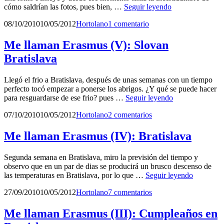
Bratislava
Estrenando
cómo saldrían las fotos, pues bien, …
Seguir leyendo
la
Publicado
por
08/10/2010
10/05/2012
Hortolano
1 comentario
Lomo
el
Fisheye
Me llaman Erasmus (V): Slovan
Bratislava
Llegó el frio a Bratislava, después de unas semanas con un tiempo
perfecto tocó empezar a ponerse los abrigos. ¿Y qué se puede hacer
Me
para resguardarse de ese frio? pues …
Seguir leyendo
llaman
Publicado
por
07/10/2010
10/05/2012
Hortolano
2 comentarios
Erasmus
el
(V):
Slovan
Me llaman Erasmus (IV): Bratislava
Bratislava
Segunda semana en Bratislava, miro la previsión del tiempo y
observo que en un par de dias se producirá un brusco descenso de
Me
las temperaturas en Bratislava, por lo que …
Seguir leyendo
llaman
Publicado
por
27/09/2010
10/05/2012
Hortolano
7 comentarios
Erasmus
el
(IV):
Bratislava
Me llaman Erasmus (III): Cumpleaños en