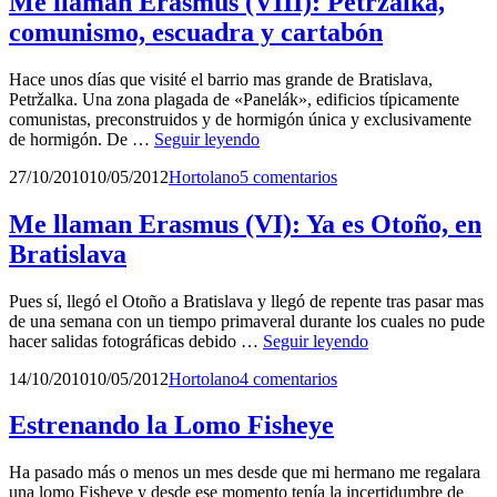
Me llaman Erasmus (VIII): Petržalka,
Mlyny,
comunismo, escuadra y cartabón
pasen
y
vean
Hace unos días que visité el barrio mas grande de Bratislava,
Petržalka. Una zona plagada de «Panelák», edificios típicamente
comunistas, preconstruidos y de hormigón única y exclusivamente
Me
de hormigón. De …
Seguir leyendo
llaman
Publicado
por
27/10/2010
10/05/2012
Hortolano
5 comentarios
Erasmus
el
(VIII):
Petržalka,
Me llaman Erasmus (VI): Ya es Otoño, en
comunismo,
Bratislava
escuadra
y
cartabón
Pues sí, llegó el Otoño a Bratislava y llegó de repente tras pasar mas
de una semana con un tiempo primaveral durante los cuales no pude
Me
hacer salidas fotográficas debido …
Seguir leyendo
llaman
Publicado
por
14/10/2010
10/05/2012
Hortolano
4 comentarios
Erasmus
el
(VI):
Ya
Estrenando la Lomo Fisheye
es
Otoño,
Ha pasado más o menos un mes desde que mi hermano me regalara
en
una lomo Fisheye y desde ese momento tenía la incertidumbre de