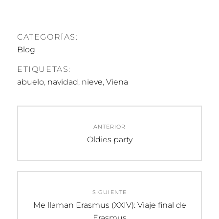
CATEGORÍAS:
Blog
ETIQUETAS:
abuelo
,
navidad
,
nieve
,
Viena
Navegación
ANTERIOR
de
Entrada
Oldies party
anterior:
entradas
SIGUIENTE
Entrada
Me llaman Erasmus (XXIV): Viaje final de
siguiente:
Erasmus