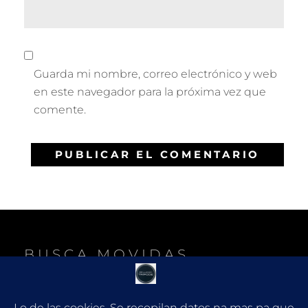
Guarda mi nombre, correo electrónico y web
en este navegador para la próxima vez que
comente.
BUSCA MOVIDAS
B
Buscar:
U