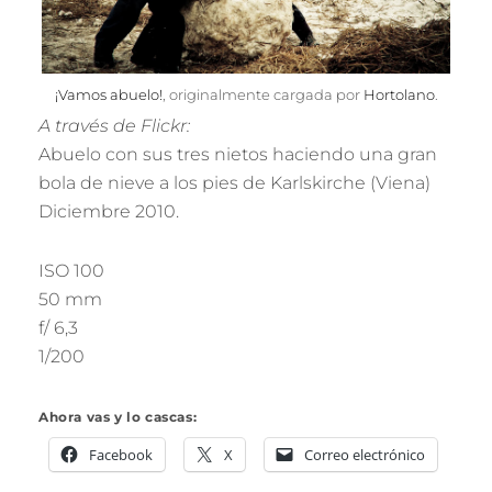
¡Vamos abuelo!
, originalmente cargada por
Hortolano
.
A través de Flickr:
Abuelo con sus tres nietos haciendo una gran
bola de nieve a los pies de Karlskirche (Viena)
Diciembre 2010.
ISO 100
50 mm
f/ 6,3
1/200
Ahora vas y lo cascas:
Facebook
X
Correo electrónico