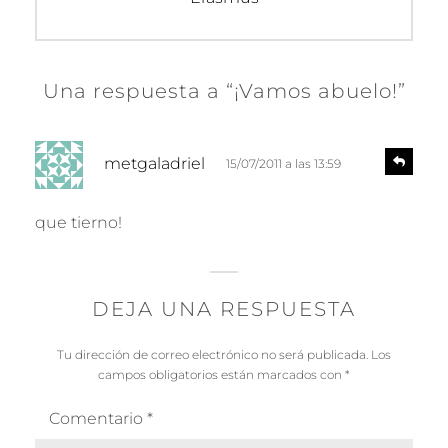
Una respuesta a “¡Vamos abuelo!”
d
R
metgaladriel
15/07/2011 a las 13:59
e
i
s
c
p
que tierno!
e
o
n
:
d
e
DEJA UNA RESPUESTA
r
Tu dirección de correo electrónico no será publicada.
Los
campos obligatorios están marcados con
*
Comentario
*