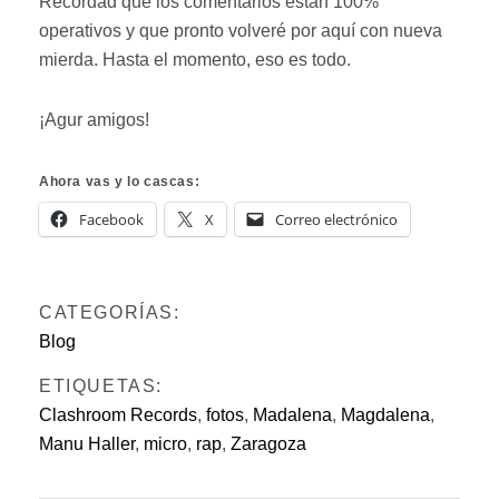
Recordad que los comentarios están 100%
operativos y que pronto volveré por aquí con nueva
mierda. Hasta el momento, eso es todo.
¡Agur amigos!
Ahora vas y lo cascas:
Facebook
X
Correo electrónico
CATEGORÍAS:
Blog
ETIQUETAS:
Clashroom Records
,
fotos
,
Madalena
,
Magdalena
,
Manu Haller
,
micro
,
rap
,
Zaragoza