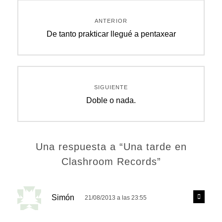
Navegación
ANTERIOR
de
Entrada
De tanto prakticar llegué a pentaxear
anterior:
entradas
SIGUIENTE
Entrada
Doble o nada.
siguiente:
Una respuesta a “Una tarde en
Clashroom Records”
d
R
Simón
21/08/2013 a las 23:55
e
i
s
c