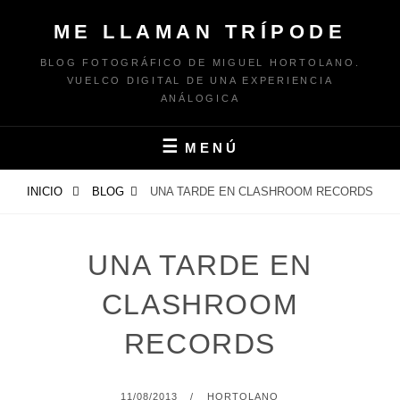
Saltar
ME LLAMAN TRÍPODE
al
contenido
BLOG FOTOGRÁFICO DE MIGUEL HORTOLANO.
VUELCO DIGITAL DE UNA EXPERIENCIA
ANÁLOGICA
MENÚ
INICIO
BLOG
UNA TARDE EN CLASHROOM RECORDS
UNA TARDE EN
CLASHROOM
RECORDS
PUBLICADO
POR
11/08/2013
HORTOLANO