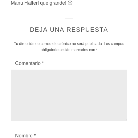
p
Manu Haller! que grande! 😉
e
o
n
:
d
e
DEJA UNA RESPUESTA
r
Tu dirección de correo electrónico no será publicada.
Los campos
obligatorios están marcados con
*
Comentario
*
Nombre
*